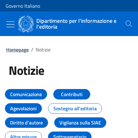
Vai al contenuto
Vai alla navigazione del sito
Governo Italiano
Dipartimento per l'informazione e
l'editoria
Cerca
Homepage
/
Notizie
Notizie
Tutti i contenuti della pagina Not
Comunicazione
Contributi
Agevolazioni
Sostegno all'editoria
Diritto d'autore
Vigilanza sulla SIAE
Altre misure
Sottosegretario