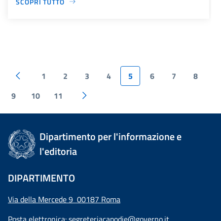
SCOPRI TUTTO
1
2
3
4
5
6
7
8
9
10
11
Dipartimento per l'informazione e
l'editoria
DIPARTIMENTO
Via della Mercede 9 00187 Roma
Posta elettronica:
segreteriacapodie@governo.it