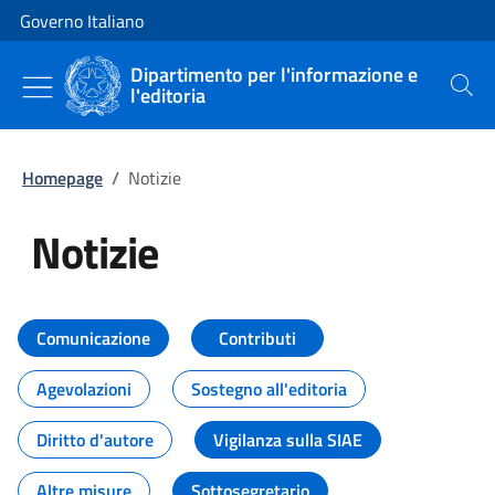
Vai al contenuto
Vai alla navigazione del sito
Governo Italiano
Dipartimento per l'informazione e
l'editoria
Cerca
Homepage
/
Notizie
Notizie
Tutti i contenuti della pagina Not
Comunicazione
Contributi
Agevolazioni
Sostegno all'editoria
Diritto d'autore
Vigilanza sulla SIAE
Altre misure
Sottosegretario