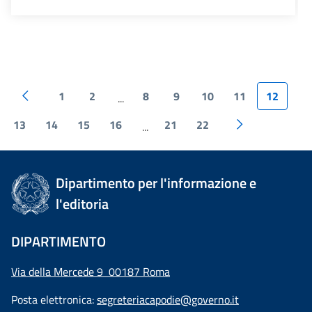
1
2
8
9
10
11
12
...
13
14
15
16
21
22
...
Dipartimento per l'informazione e
l'editoria
DIPARTIMENTO
Via della Mercede 9 00187 Roma
Posta elettronica:
segreteriacapodie@governo.it