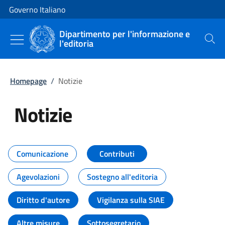
Vai al contenuto
Vai alla navigazione del sito
Governo Italiano
Dipartimento per l'informazione e
l'editoria
Cerca
Homepage
/
Notizie
Notizie
Tutti i contenuti della pagina Not
Comunicazione
Contributi
Agevolazioni
Sostegno all'editoria
Diritto d'autore
Vigilanza sulla SIAE
Altre misure
Sottosegretario