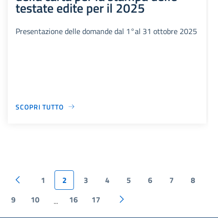
testate edite per il 2025
Presentazione delle domande dal 1°al 31 ottobre 2025
SCOPRI TUTTO
1
2
3
4
5
6
7
8
9
10
16
17
...