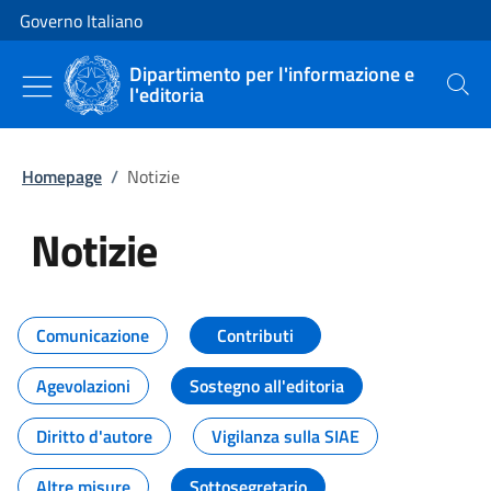
Vai al contenuto
Vai alla navigazione del sito
Governo Italiano
Dipartimento per l'informazione e
l'editoria
Cerca
Homepage
/
Notizie
Notizie
Tutti i contenuti della pagina Not
Comunicazione
Contributi
Agevolazioni
Sostegno all'editoria
Diritto d'autore
Vigilanza sulla SIAE
Altre misure
Sottosegretario