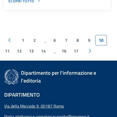
SCOPRI TUTTO
1
2
6
7
8
9
10
...
11
12
13
14
16
17
...
Dipartimento per l'informazione e
l'editoria
DIPARTIMENTO
Via della Mercede 9 00187 Roma
Posta elettronica:
segreteriacapodie@governo.it