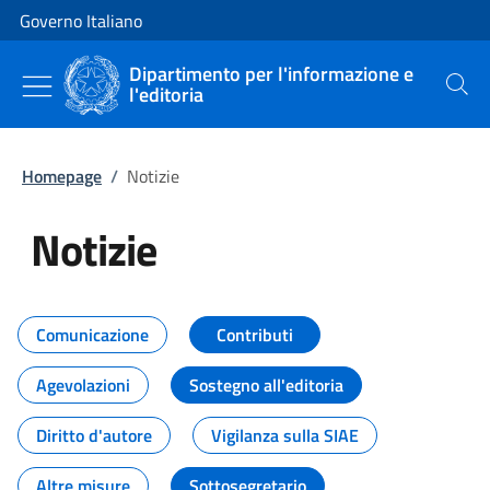
Vai al contenuto
Vai alla navigazione del sito
Governo Italiano
Dipartimento per l'informazione e
l'editoria
Cerca
Homepage
/
Notizie
Notizie
Tutti i contenuti della pagina Not
Comunicazione
Contributi
Agevolazioni
Sostegno all'editoria
Diritto d'autore
Vigilanza sulla SIAE
Altre misure
Sottosegretario