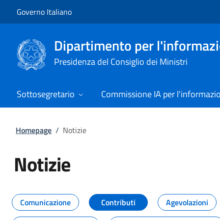
Vai al contenuto
Vai alla navigazione del sito
Governo Italiano
Dipartimento per l'informazio
Presidenza del Consiglio dei Ministri
Sottosegretario
Commissione IA per l'informazi
Homepage
/
Notizie
Notizie
Tutti i contenuti della pagina Not
Comunicazione
Contributi
Agevolazioni