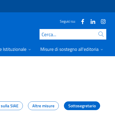
Seguici su:
Cerca
 Istituzionale
Misure di sostegno all'editoria
A
 sulla SIAE
Altre misure
Sottosegretario