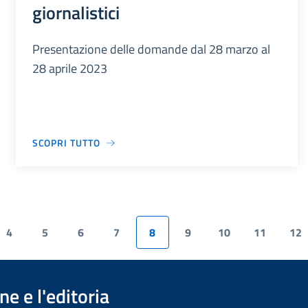
giornalistici
Presentazione delle domande dal 28 marzo al
28 aprile 2023
SCOPRI TUTTO
4
5
6
7
8
9
10
11
12
e e l'editoria