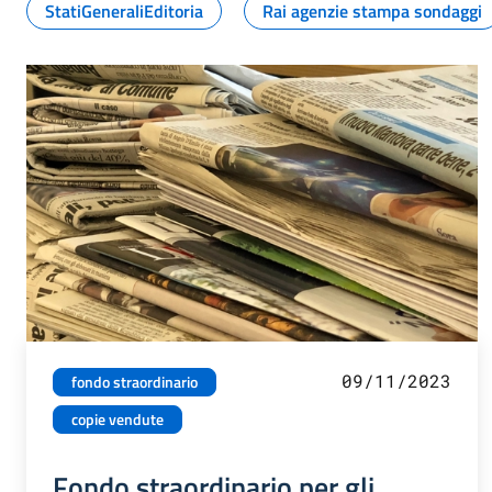
StatiGeneraliEditoria
Rai agenzie stampa sondaggi
09/11/2023
fondo straordinario
copie vendute
Fondo straordinario per gli