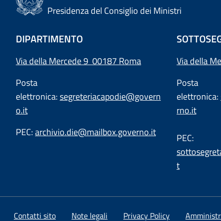
Presidenza del Consiglio dei Ministri
DIPARTIMENTO
SOTTOSEG
Via della Mercede 9 00187 Roma
Via della M
Posta
Posta
elettronica:
segreteriacapodie@govern
elettronica:
o.it
rno.it
PEC:
archivio.die@mailbox.governo.it
PEC:
sottosegret
t
Contatti sito
Note legali
Privacy Policy
Amministr