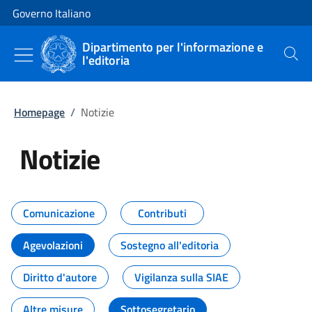
Vai al contenuto
Vai alla navigazione del sito
Governo Italiano
Dipartimento per l'informazione e
l'editoria
Cerca
Homepage
/
Notizie
Notizie
Tutti i contenuti della pagina Not
Comunicazione
Contributi
Agevolazioni
Sostegno all'editoria
Diritto d'autore
Vigilanza sulla SIAE
Altre misure
Sottosegretario