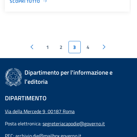
SCOPRI TUTTO
1
2
3
4
Dipartimento per l'informazione e
l'editoria
DIPARTIMENTO
Via della Mercede 9 00187 Roma
Posta elettronica:
segreteriacapodie@governo.it
PEC:
archivio.die@mailbox.governo.it