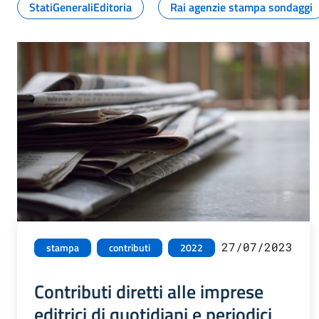
StatiGeneraliEditoria
Rai agenzie stampa sondaggi
27/07/2023
stampa
contributi
2022
Contributi diretti alle imprese
editrici di quotidiani e periodici