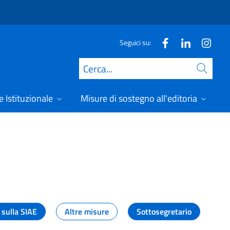
Seguici su:
Cerca
 Istituzionale
Misure di sostegno all'editoria
A
 sulla SIAE
Altre misure
Sottosegretario