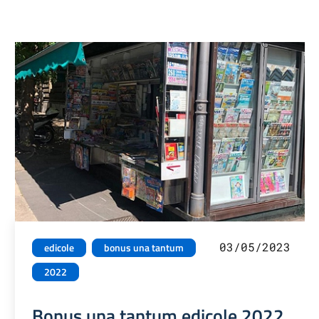
03/05/2023
edicole
bonus una tantum
2022
Bonus una tantum edicole 2022