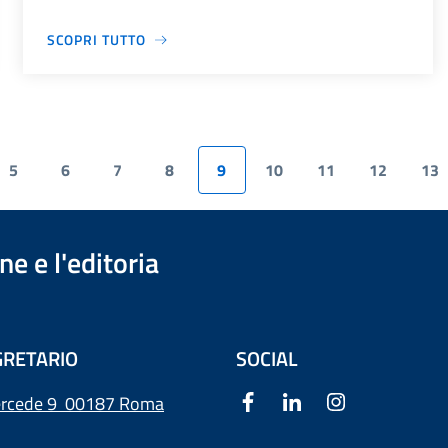
SCOPRI TUTTO
5
6
7
8
9
10
11
12
13
e e l'editoria
RETARIO
SOCIAL
ercede 9
00187 Roma