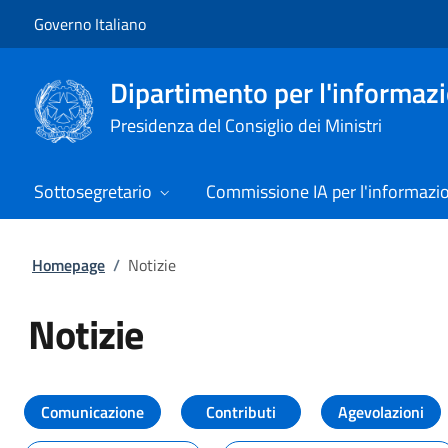
Vai al contenuto
Vai alla navigazione del sito
Governo Italiano
Dipartimento per l'informazio
Presidenza del Consiglio dei Ministri
Sottosegretario
Commissione IA per l'informazi
Homepage
/
Notizie
Notizie
Tutti i contenuti della pagina Not
Comunicazione
Contributi
Agevolazioni