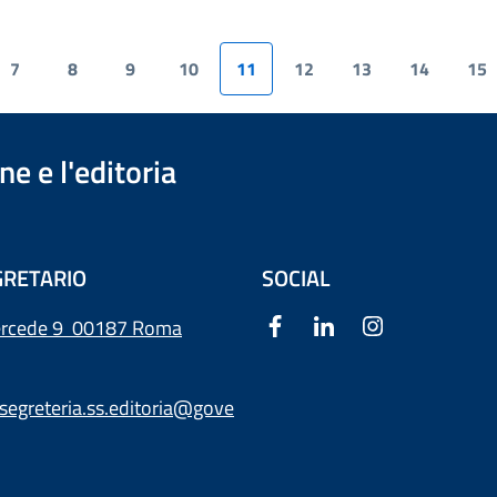
7
8
9
10
11
12
13
14
15
e e l'editoria
RETARIO
SOCIAL
ercede 9
00187 Roma
segreteria.ss.editoria@gove