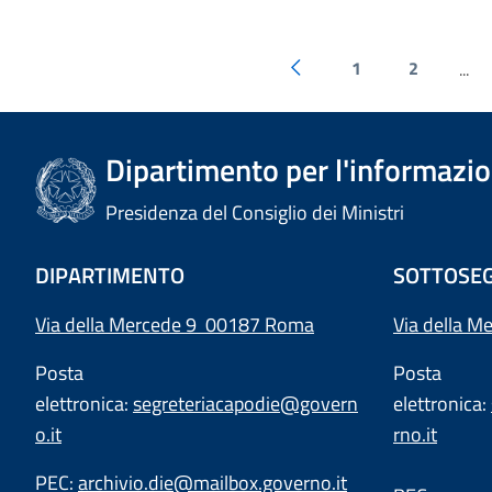
1
2
...
Dipartimento per l'informazion
Presidenza del Consiglio dei Ministri
DIPARTIMENTO
SOTTOSEG
Via della Mercede 9 00187 Roma
Via della M
Posta
Posta
elettronica:
segreteriacapodie@govern
elettronica:
o.it
rno.it
PEC:
archivio.die@mailbox.governo.it