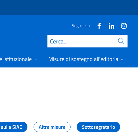
Seguici su:
Cerca
 Istituzionale
Misure di sostegno all'editoria
A
 sulla SIAE
Altre misure
Sottosegretario