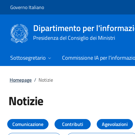
Vai al contenuto
Vai alla navigazione del sito
Governo Italiano
Dipartimento per l'informazio
Presidenza del Consiglio dei Ministri
Sottosegretario
Commissione IA per l'informazi
Homepage
/
Notizie
Notizie
Tutti i contenuti della pagina Not
Comunicazione
Contributi
Agevolazioni