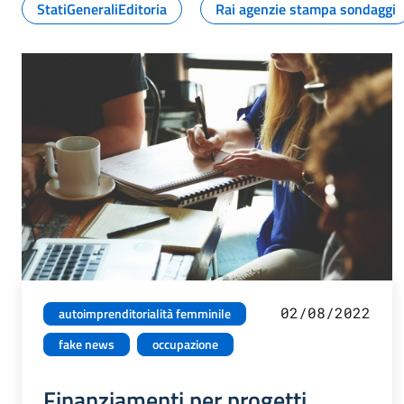
StatiGeneraliEditoria
Rai agenzie stampa sondaggi
02/08/2022
autoimprenditorialità femminile
fake news
occupazione
Finanziamenti per progetti