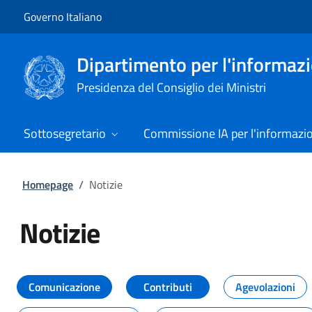
Vai al contenuto
Vai alla navigazione del sito
Governo Italiano
Dipartimento per l'informazio
Presidenza del Consiglio dei Ministri
Sottosegretario
Commissione IA per l'informazi
Homepage
/
Notizie
Notizie
Tutti i contenuti della pagina Not
Comunicazione
Contributi
Agevolazioni