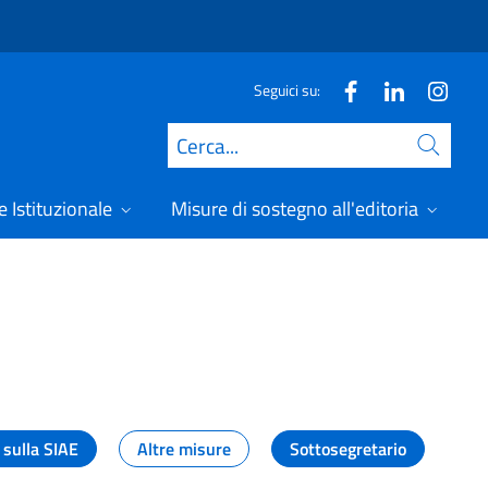
Seguici su:
Cerca
 Istituzionale
Misure di sostegno all'editoria
A
 sulla SIAE
Altre misure
Sottosegretario