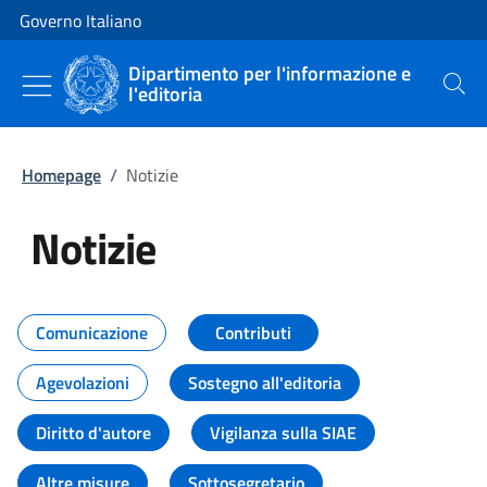
Vai al contenuto
Vai alla navigazione del sito
Governo Italiano
Dipartimento per l'informazione e
l'editoria
Cerca
Homepage
/
Notizie
Notizie
Tutti i contenuti della pagina Not
Comunicazione
Contributi
Agevolazioni
Sostegno all'editoria
Diritto d'autore
Vigilanza sulla SIAE
Altre misure
Sottosegretario