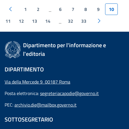
1
2
6
7
8
9
10
...
11
12
13
14
32
33
...
Dipartimento per l'informazione e
l'editoria
DIPARTIMENTO
Via della Mercede 9 00187 Roma
Posta elettronica:
segreteriacapodie@governo.it
PEC:
archivio.die@mailbox.governo.it
SOTTOSEGRETARIO