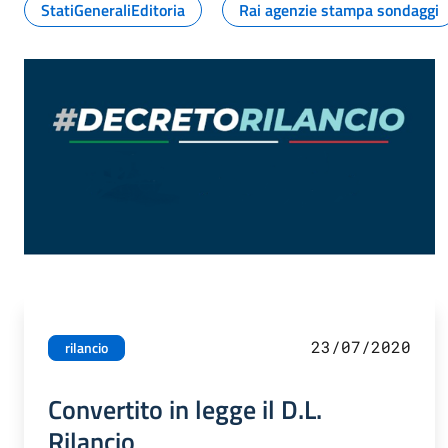
StatiGeneraliEditoria
Rai agenzie stampa sondaggi
23/07/2020
rilancio
Convertito in legge il D.L.
Rilancio