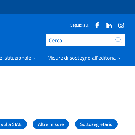
Seguici su:
Cerca
 Istituzionale
Misure di sostegno all'editoria
A
 sulla SIAE
Altre misure
Sottosegretario