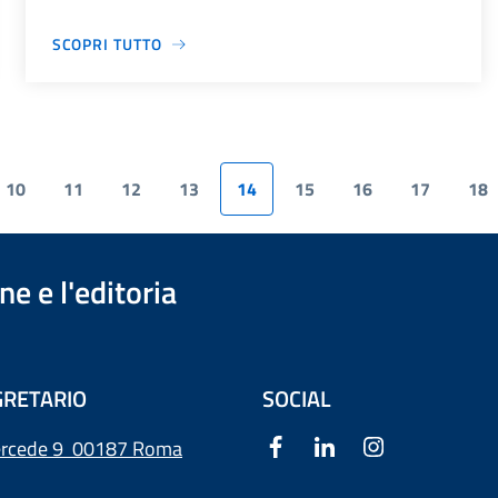
SCOPRI TUTTO
10
11
12
13
14
15
16
17
18
e e l'editoria
RETARIO
SOCIAL
ercede 9
00187 Roma