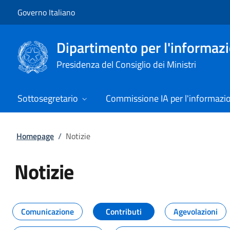
Vai al contenuto
Vai alla navigazione del sito
Governo Italiano
Dipartimento per l'informazio
Presidenza del Consiglio dei Ministri
Sottosegretario
Commissione IA per l'informazi
Homepage
/
Notizie
Notizie
Tutti i contenuti della pagina Not
Comunicazione
Contributi
Agevolazioni