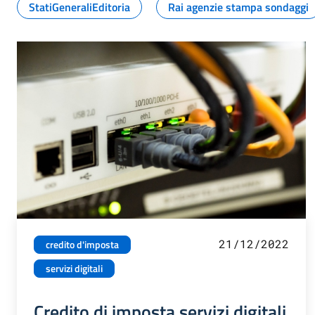
StatiGeneraliEditoria
Rai agenzie stampa sondaggi
21/12/2022
credito d'imposta
servizi digitali
Credito di imposta servizi digitali