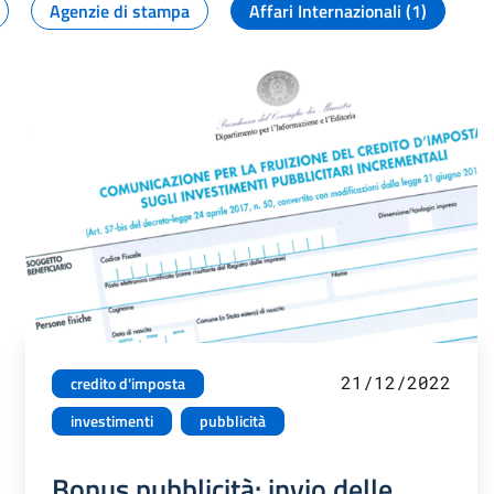
Agenzie di stampa
Affari Internazionali (1)
21/12/2022
credito d'imposta
investimenti
pubblicità
Bonus pubblicità: invio delle