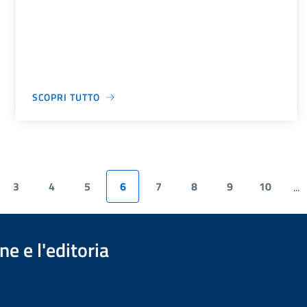
SCOPRI TUTTO
3
4
5
6
7
8
9
10
...
e e l'editoria