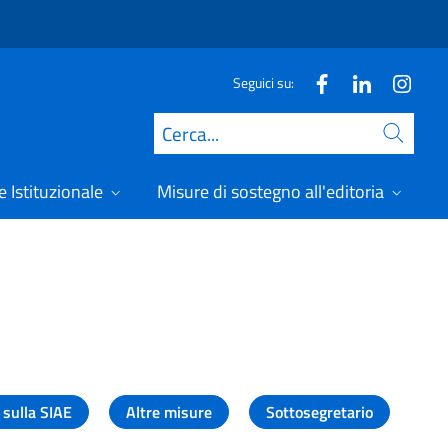
Seguici su:
Cerca
 Istituzionale
Misure di sostegno all'editoria
A
 sulla SIAE
Altre misure
Sottosegretario