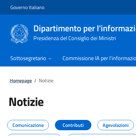
Vai al contenuto
Vai alla navigazione del sito
Governo Italiano
Dipartimento per l'informazio
Presidenza del Consiglio dei Ministri
Sottosegretario
Commissione IA per l'informazi
Homepage
/
Notizie
Notizie
Tutti i contenuti della pagina Not
Comunicazione
Contributi
Agevolazioni