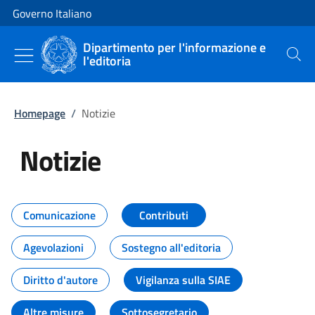
Vai al contenuto
Vai alla navigazione del sito
Governo Italiano
Dipartimento per l'informazione e
l'editoria
Cerca
Homepage
/
Notizie
Notizie
Tutti i contenuti della pagina Not
Comunicazione
Contributi
Agevolazioni
Sostegno all'editoria
Diritto d'autore
Vigilanza sulla SIAE
Altre misure
Sottosegretario