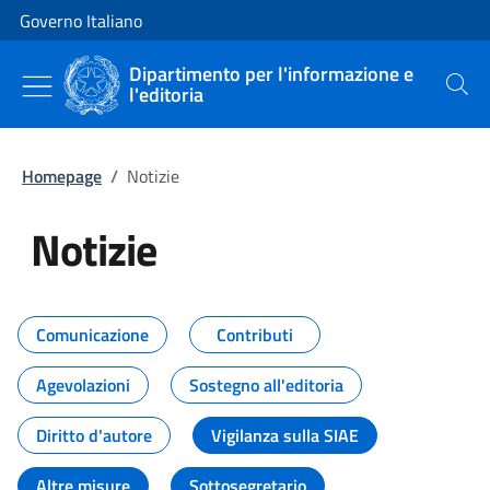
Vai al contenuto
Vai alla navigazione del sito
Governo Italiano
Dipartimento per l'informazione e
l'editoria
Cerca
Homepage
/
Notizie
Notizie
Tutti i contenuti della pagina Not
Comunicazione
Contributi
Agevolazioni
Sostegno all'editoria
Diritto d'autore
Vigilanza sulla SIAE
Altre misure
Sottosegretario