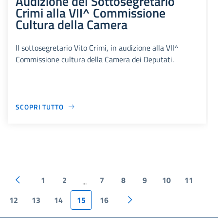
Audizione del Sottosegretario
Crimi alla VII^ Commissione
Cultura della Camera
Il sottosegretario Vito Crimi, in audizione alla VII^
Commissione cultura della Camera dei Deputati.
SCOPRI TUTTO
1
2
7
8
9
10
11
...
12
13
14
15
16