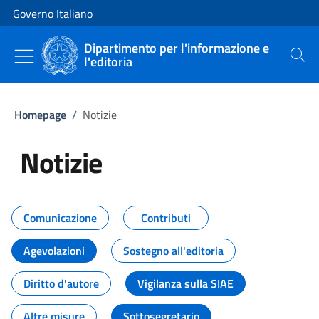
Vai al contenuto
Vai alla navigazione del sito
Governo Italiano
Dipartimento per l'informazione e
l'editoria
Cerca
Homepage
/
Notizie
Notizie
Tutti i contenuti della pagina Not
Comunicazione
Contributi
Agevolazioni
Sostegno all'editoria
Diritto d'autore
Vigilanza sulla SIAE
Altre misure
Sottosegretario