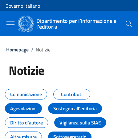
Vai al contenuto
Vai alla navigazione del sito
Governo Italiano
Dipartimento per l'informazione e
l'editoria
Cerca
Homepage
/
Notizie
Notizie
Tutti i contenuti della pagina Not
Comunicazione
Contributi
Agevolazioni
Sostegno all'editoria
Diritto d'autore
Vigilanza sulla SIAE
Altre misure
Sottosegretario