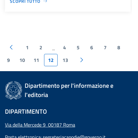
SCOPRI TUTTO
1
2
4
5
6
7
8
...
9
10
11
12
13
Dipartimento per l'informazione e
l'editoria
DIPARTIMENTO
Via della Mercede 9 00187 Roma
Posta elettronica:
segreteriacapodie@governo.it