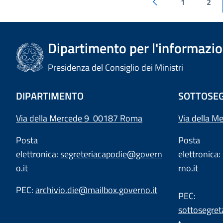
1
2
Dipartimento per l'informazion
Presidenza del Consiglio dei Ministri
DIPARTIMENTO
SOTTOSEG
Via della Mercede 9 00187 Roma
Via della M
Posta
Posta
elettronica:
segreteriacapodie@govern
elettronica:
o.it
rno.it
PEC:
archivio.die@mailbox.governo.it
PEC:
sottosegret