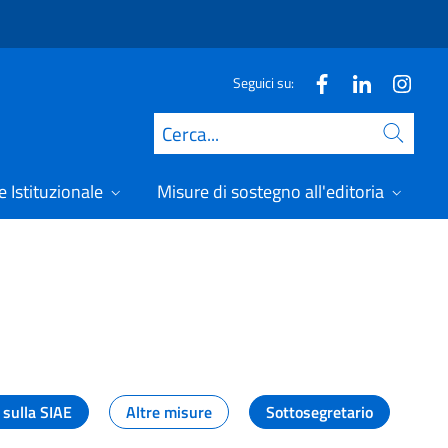
Seguici su:
Cerca
 Istituzionale
Misure di sostegno all'editoria
A
 sulla SIAE
Altre misure
Sottosegretario