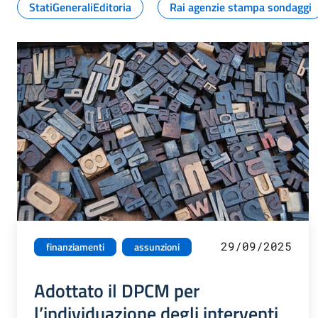
StatiGeneraliEditoria
Rai agenzie stampa sondaggi
29/09/2025
finanziamenti
assunzioni
Adottato il DPCM per
l’individuazione degli interventi