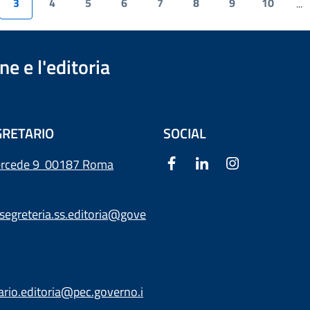
3
4
5
6
7
8
9
10
...
e e l'editoria
RETARIO
SOCIAL
ercede 9
00187 Roma
segreteria.ss.editoria@gove
ario.editoria@pec.governo.i