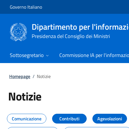
Vai al contenuto
Vai alla navigazione del sito
Governo Italiano
Dipartimento per l'informazio
Presidenza del Consiglio dei Ministri
Sottosegretario
Commissione IA per l'informazi
Homepage
/
Notizie
Notizie
Tutti i contenuti della pagina Not
Comunicazione
Contributi
Agevolazioni