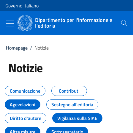
Vai al contenuto
Vai alla navigazione del sito
Governo Italiano
Dipartimento per l'informazione e
l'editoria
Cerca
Homepage
/
Notizie
Notizie
Tutti i contenuti della pagina Not
Comunicazione
Contributi
Agevolazioni
Sostegno all'editoria
Diritto d'autore
Vigilanza sulla SIAE
Altre misure
Sottosegretario