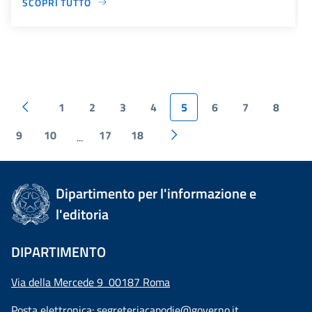
SCOPRI TUTTO
1
2
3
4
5
6
7
8
9
10
17
18
...
Dipartimento per l'informazione e
l'editoria
DIPARTIMENTO
Via della Mercede 9 00187 Roma
Posta elettronica:
segreteriacapodie@governo.it