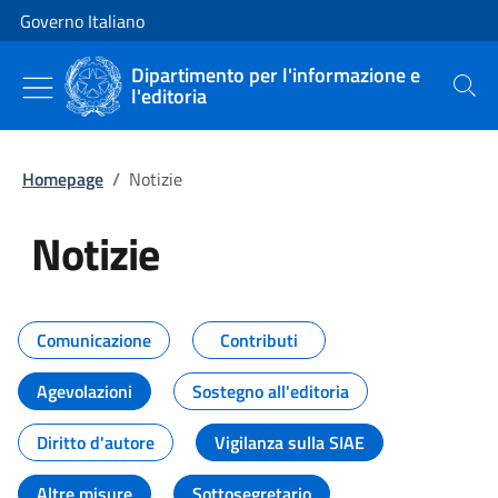
Vai al contenuto
Vai alla navigazione del sito
Governo Italiano
Dipartimento per l'informazione e
l'editoria
Cerca
Homepage
/
Notizie
Notizie
Tutti i contenuti della pagina Not
Comunicazione
Contributi
Agevolazioni
Sostegno all'editoria
Diritto d'autore
Vigilanza sulla SIAE
Altre misure
Sottosegretario