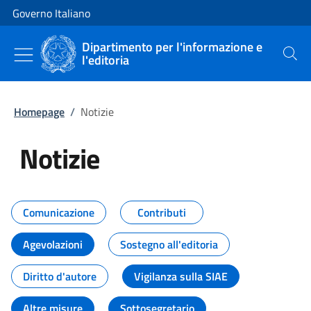
Vai al contenuto
Vai alla navigazione del sito
Governo Italiano
Dipartimento per l'informazione e
l'editoria
Cerca
Homepage
/
Notizie
Notizie
Tutti i contenuti della pagina Not
Comunicazione
Contributi
Agevolazioni
Sostegno all'editoria
Diritto d'autore
Vigilanza sulla SIAE
Altre misure
Sottosegretario