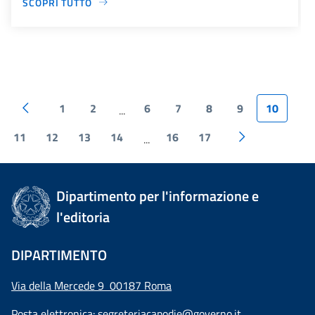
SCOPRI TUTTO
1
2
6
7
8
9
10
...
11
12
13
14
16
17
...
Dipartimento per l'informazione e
l'editoria
DIPARTIMENTO
Via della Mercede 9 00187 Roma
Posta elettronica:
segreteriacapodie@governo.it