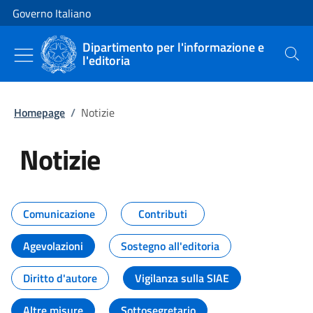
Vai al contenuto
Vai alla navigazione del sito
Governo Italiano
Dipartimento per l'informazione e
l'editoria
Cerca
Homepage
/
Notizie
Notizie
Tutti i contenuti della pagina Not
Comunicazione
Contributi
Agevolazioni
Sostegno all'editoria
Diritto d'autore
Vigilanza sulla SIAE
Altre misure
Sottosegretario