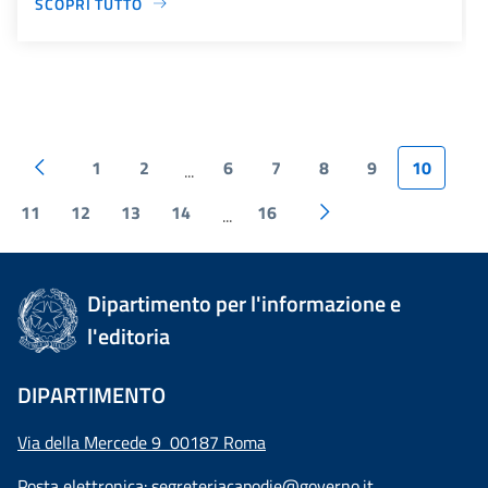
SCOPRI TUTTO
1
2
6
7
8
9
10
...
11
12
13
14
16
...
Dipartimento per l'informazione e
l'editoria
DIPARTIMENTO
Via della Mercede 9 00187 Roma
Posta elettronica:
segreteriacapodie@governo.it