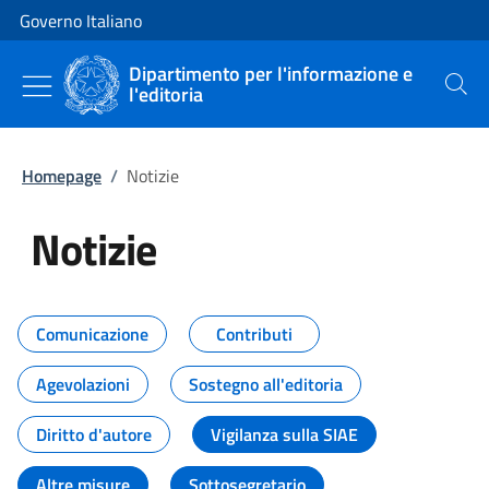
Vai al contenuto
Vai alla navigazione del sito
Governo Italiano
Dipartimento per l'informazione e
l'editoria
Cerca
Homepage
/
Notizie
Notizie
Tutti i contenuti della pagina Not
Comunicazione
Contributi
Agevolazioni
Sostegno all'editoria
Diritto d'autore
Vigilanza sulla SIAE
Altre misure
Sottosegretario