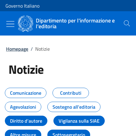
Vai al contenuto
Vai alla navigazione del sito
Governo Italiano
Dipartimento per l'informazione e
l'editoria
Cerca
Homepage
/
Notizie
Notizie
Tutti i contenuti della pagina Not
Comunicazione
Contributi
Agevolazioni
Sostegno all'editoria
Diritto d'autore
Vigilanza sulla SIAE
Altre misure
Sottosegretario