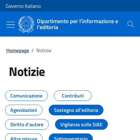
Vai al contenuto
Vai alla navigazione del sito
Governo Italiano
Dipartimento per l'informazione e
l'editoria
Cerca
Homepage
/
Notizie
Notizie
Tutti i contenuti della pagina Not
Comunicazione
Contributi
Agevolazioni
Sostegno all'editoria
Diritto d'autore
Vigilanza sulla SIAE
Altre misure
Sottosegretario