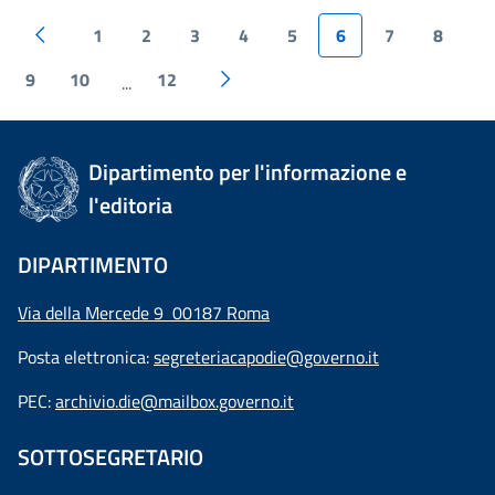
1
2
3
4
5
6
7
8
9
10
12
...
Dipartimento per l'informazione e
l'editoria
DIPARTIMENTO
Via della Mercede 9 00187 Roma
Posta elettronica:
segreteriacapodie@governo.it
PEC:
archivio.die@mailbox.governo.it
SOTTOSEGRETARIO