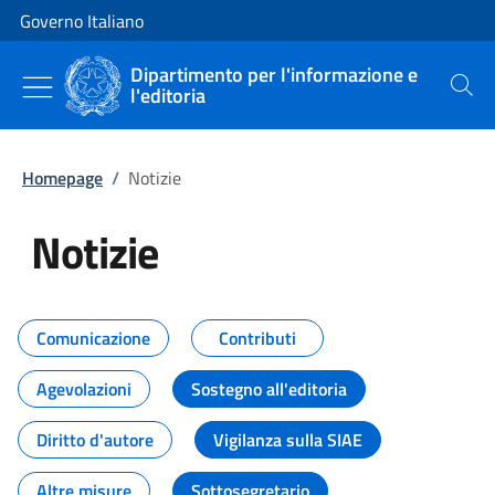
Vai al contenuto
Vai alla navigazione del sito
Governo Italiano
Dipartimento per l'informazione e
l'editoria
Cerca
Homepage
/
Notizie
Notizie
Tutti i contenuti della pagina Not
Comunicazione
Contributi
Agevolazioni
Sostegno all'editoria
Diritto d'autore
Vigilanza sulla SIAE
Altre misure
Sottosegretario