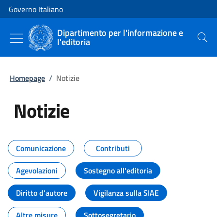
Vai al contenuto
Vai alla navigazione del sito
Governo Italiano
Dipartimento per l'informazione e
l'editoria
Cerca
Homepage
/
Notizie
Notizie
Tutti i contenuti della pagina Not
Comunicazione
Contributi
Agevolazioni
Sostegno all'editoria
Diritto d'autore
Vigilanza sulla SIAE
Altre misure
Sottosegretario