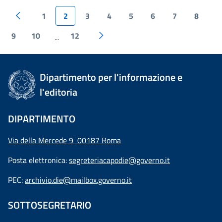
1
2
3
4
5
6
7
8
9
10
12
...
Dipartimento per l'informazione e
l'editoria
DIPARTIMENTO
Via della Mercede 9 00187 Roma
Posta elettronica:
segreteriacapodie@governo.it
PEC:
archivio.die@mailbox.governo.it
SOTTOSEGRETARIO