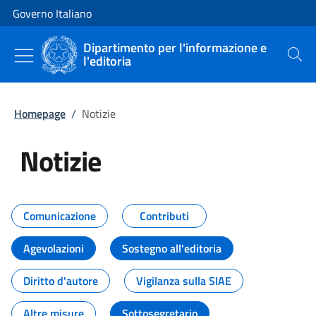
Vai al contenuto
Vai alla navigazione del sito
Governo Italiano
Dipartimento per l'informazione e
l'editoria
Cerca
Homepage
/
Notizie
Notizie
Tutti i contenuti della pagina Not
Comunicazione
Contributi
Agevolazioni
Sostegno all'editoria
Diritto d'autore
Vigilanza sulla SIAE
Altre misure
Sottosegretario