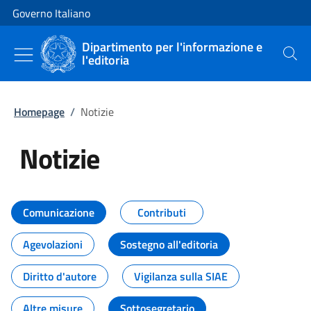
Vai al contenuto
Vai alla navigazione del sito
Governo Italiano
Dipartimento per l'informazione e
l'editoria
Cerca
Homepage
/
Notizie
Notizie
Tutti i contenuti della pagina Not
Comunicazione
Contributi
Agevolazioni
Sostegno all'editoria
Diritto d'autore
Vigilanza sulla SIAE
Altre misure
Sottosegretario