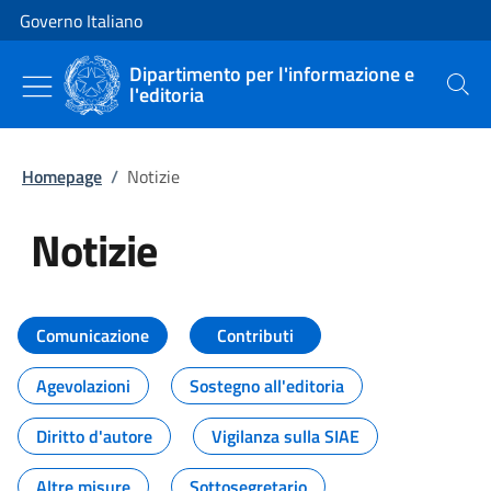
Vai al contenuto
Vai alla navigazione del sito
Governo Italiano
Dipartimento per l'informazione e
l'editoria
Cerca
Homepage
/
Notizie
Notizie
Tutti i contenuti della pagina Not
Comunicazione
Contributi
Agevolazioni
Sostegno all'editoria
Diritto d'autore
Vigilanza sulla SIAE
Altre misure
Sottosegretario