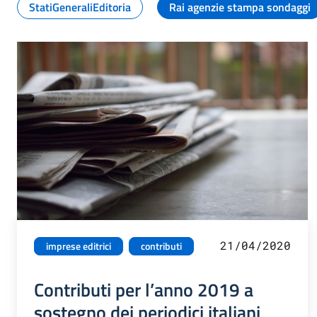
StatiGeneraliEditoria
Rai agenzie stampa sondaggi
21/04/2020
imprese editrici
contributi
Contributi per l’anno 2019 a
sostegno dei periodici italiani