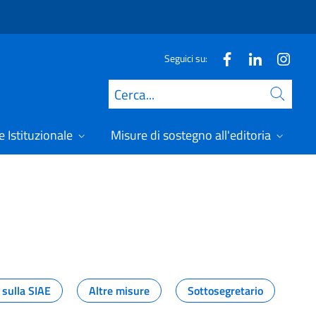
Seguici su:
Cerca
 Istituzionale
Misure di sostegno all'editoria
A
 sulla SIAE
Altre misure
Sottosegretario