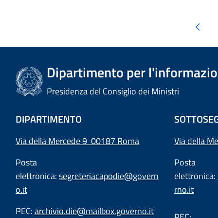
Dipartimento per l'informazion
Presidenza del Consiglio dei Ministri
DIPARTIMENTO
SOTTOSEG
Via della Mercede 9 00187 Roma
Via della M
Posta
Posta
elettronica:
segreteriacapodie@govern
elettronica:
o.it
rno.it
PEC:
archivio.die@mailbox.governo.it
PEC: