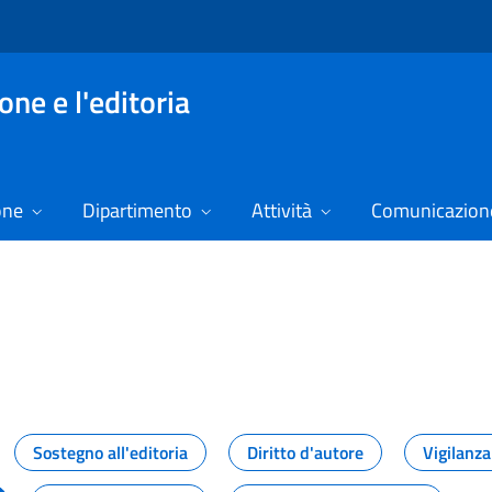
ne e l'editoria
one
Dipartimento
Attività
Comunicazione
izie
Sostegno all'editoria
Diritto d'autore
Vigilanza