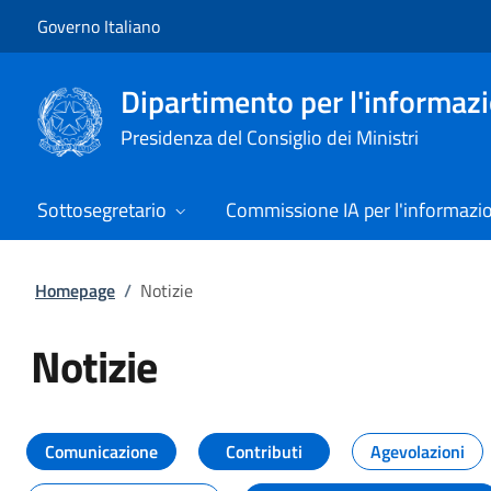
Vai al contenuto
Vai alla navigazione del sito
Governo Italiano
Dipartimento per l'informazio
Presidenza del Consiglio dei Ministri
Sottosegretario
Commissione IA per l'informazi
Homepage
/
Notizie
Notizie
Tutti i contenuti della pagina Not
Comunicazione
Contributi
Agevolazioni