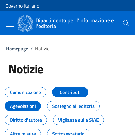
Vai al contenuto
Vai alla navigazione del sito
Governo Italiano
Dipartimento per l'informazione e
l'editoria
Cerca
Homepage
/
Notizie
Notizie
Tutti i contenuti della pagina Not
Comunicazione
Contributi
Agevolazioni
Sostegno all'editoria
Diritto d'autore
Vigilanza sulla SIAE
Altre misure
Sottosegretario