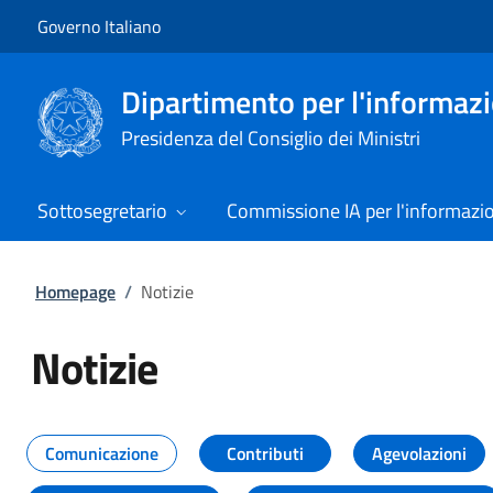
Vai al contenuto
Vai alla navigazione del sito
Governo Italiano
Dipartimento per l'informazio
Presidenza del Consiglio dei Ministri
Sottosegretario
Commissione IA per l'informazi
Homepage
/
Notizie
Notizie
Tutti i contenuti della pagina Not
Comunicazione
Contributi
Agevolazioni