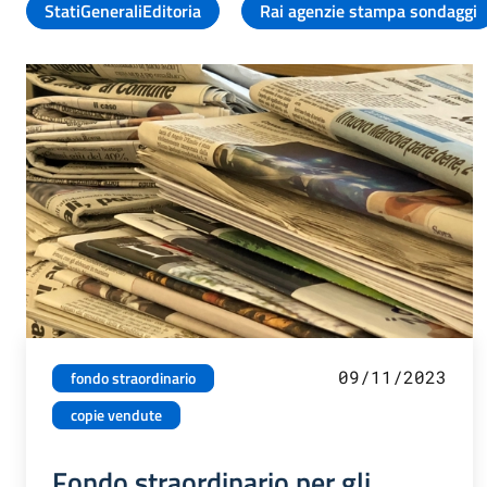
StatiGeneraliEditoria
Rai agenzie stampa sondaggi
09/11/2023
fondo straordinario
copie vendute
Fondo straordinario per gli