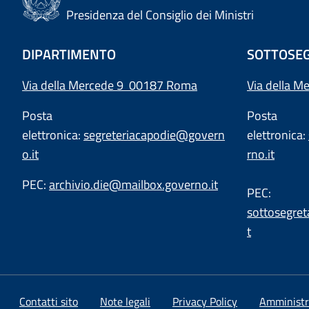
Presidenza del Consiglio dei Ministri
DIPARTIMENTO
SOTTOSEG
Via della Mercede 9 00187 Roma
Via della M
Posta
Posta
elettronica:
segreteriacapodie@govern
elettronica:
o.it
rno.it
PEC:
archivio.die@mailbox.governo.it
PEC:
sottosegret
t
Contatti sito
Note legali
Privacy Policy
Amministr