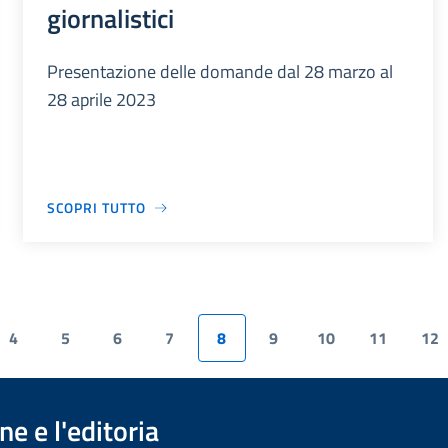
giornalistici
Presentazione delle domande dal 28 marzo al
28 aprile 2023
SCOPRI TUTTO
4
5
6
7
8
9
10
11
12
e e l'editoria