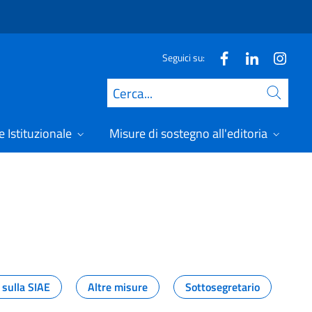
Seguici su:
Cerca
 Istituzionale
Misure di sostegno all'editoria
A
 sulla SIAE
Altre misure
Sottosegretario