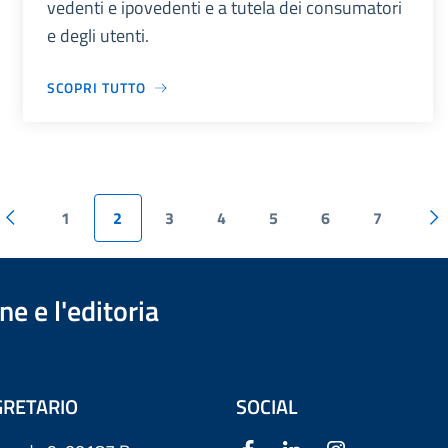
vedenti e ipovedenti e a tutela dei consumatori
e degli utenti.
SCOPRI TUTTO
1
2
3
4
5
6
7
e e l'editoria
RETARIO
SOCIAL