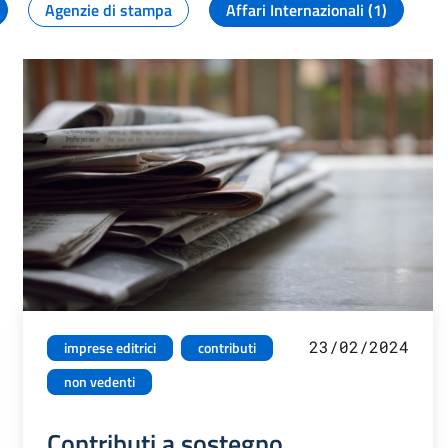
Agenzie di stampa
Affari Internazionali (1)
23/02/2024
imprese editrici
contributi
non vedenti
Contributi a sostegno