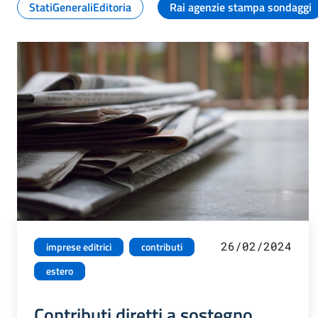
StatiGeneraliEditoria
Rai agenzie stampa sondaggi
26/02/2024
imprese editrici
contributi
estero
Contributi diretti a sostegno