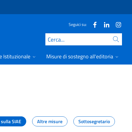
Seguici su:
Cerca
 Istituzionale
Misure di sostegno all'editoria
A
 sulla SIAE
Altre misure
Sottosegretario