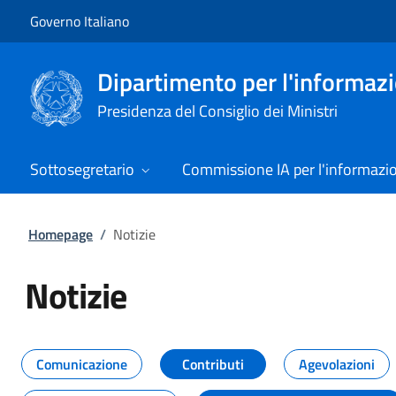
Vai al contenuto
Vai alla navigazione del sito
Governo Italiano
Dipartimento per l'informazio
Presidenza del Consiglio dei Ministri
Sottosegretario
Commissione IA per l'informazi
Homepage
/
Notizie
Notizie
Tutti i contenuti della pagina Not
Comunicazione
Contributi
Agevolazioni