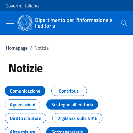
Vai al contenuto
Vai alla navigazione del sito
Governo Italiano
Dipartimento per l'informazione e
l'editoria
Cerca
Homepage
/
Notizie
Notizie
Tutti i contenuti della pagina Not
Comunicazione
Contributi
Agevolazioni
Sostegno all'editoria
Diritto d'autore
Vigilanza sulla SIAE
Altre misure
Sottosegretario