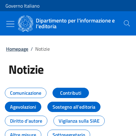
Vai al contenuto
Vai alla navigazione del sito
Governo Italiano
Dipartimento per l'informazione e
l'editoria
Cerca
Homepage
/
Notizie
Notizie
Tutti i contenuti della pagina Not
Comunicazione
Contributi
Agevolazioni
Sostegno all'editoria
Diritto d'autore
Vigilanza sulla SIAE
Altre misure
Sottosegretario