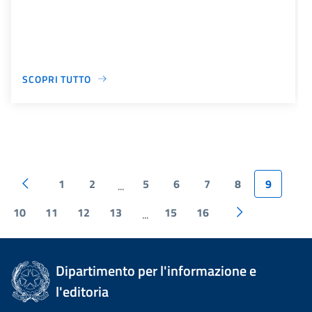
SCOPRI TUTTO
1
2
5
6
7
8
9
...
10
11
12
13
15
16
...
Dipartimento per l'informazione e
l'editoria