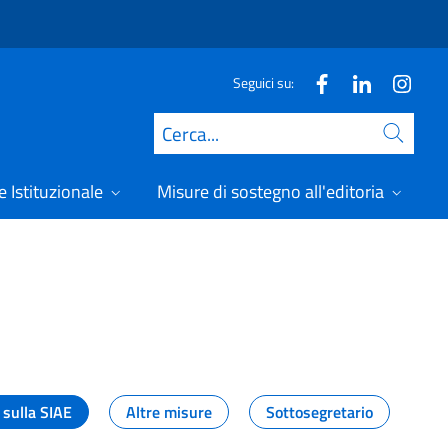
Seguici su:
Cerca
 Istituzionale
Misure di sostegno all'editoria
A
 sulla SIAE
Altre misure
Sottosegretario