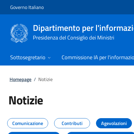
Vai al contenuto
Vai alla navigazione del sito
Governo Italiano
Dipartimento per l'informazio
Presidenza del Consiglio dei Ministri
Sottosegretario
Commissione IA per l'informazi
Homepage
/
Notizie
Notizie
Tutti i contenuti della pagina Not
Comunicazione
Contributi
Agevolazioni