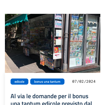
07/02/2024
edicole
bonus una tantum
Al via le domande per il bonus
una tantum edicole previsto dal