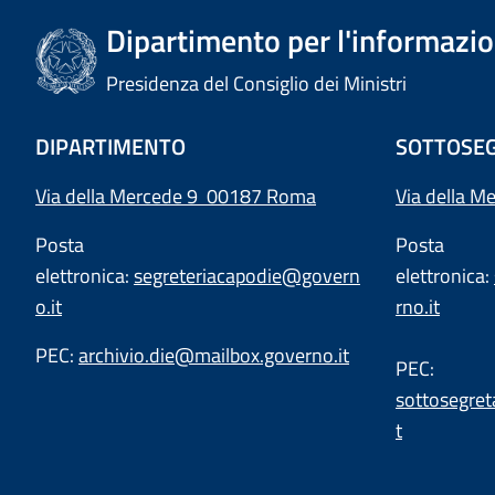
Dipartimento per l'informazion
Presidenza del Consiglio dei Ministri
DIPARTIMENTO
SOTTOSEG
Via della Mercede 9 00187 Roma
Via della M
Posta
Posta
elettronica:
segreteriacapodie@govern
elettronica:
o.it
rno.it
PEC:
archivio.die@mailbox.governo.it
PEC:
sottosegret
t