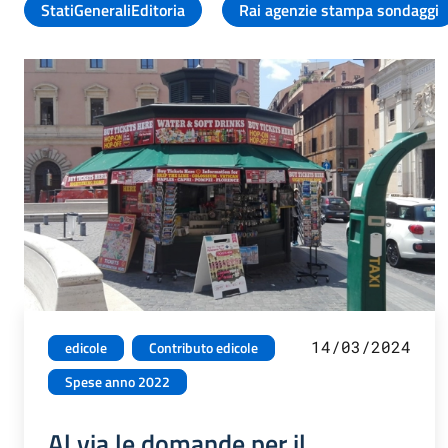
StatiGeneraliEditoria
Rai agenzie stampa sondaggi
14/03/2024
edicole
Contributo edicole
Spese anno 2022
Al via le domande per il