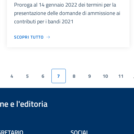
Proroga al 14 gennaio 2022 dei termini per la
presentazione delle domande di ammissione ai
contributi per i bandi 2021
SCOPRI TUTTO
4
5
6
7
8
9
10
11
.
e e l'editoria
RETARIO
SOCIAL