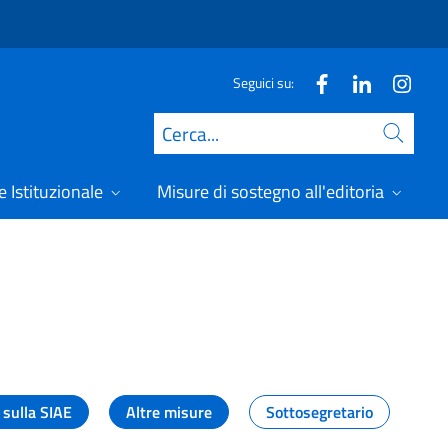
Seguici su:
Cerca
 Istituzionale
Misure di sostegno all'editoria
A
 sulla SIAE
Altre misure
Sottosegretario