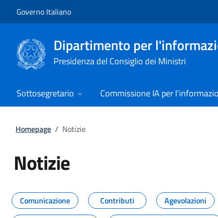
Vai al contenuto
Vai alla navigazione del sito
Governo Italiano
Dipartimento per l'informazio
Presidenza del Consiglio dei Ministri
Sottosegretario
Commissione IA per l'informazi
Homepage
/
Notizie
Notizie
Tutti i contenuti della pagina Not
Comunicazione
Contributi
Agevolazioni