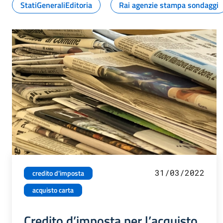
StatiGeneraliEditoria
Rai agenzie stampa sondaggi
31/03/2022
credito d'imposta
acquisto carta
Credito d’imposta per l’acquisto