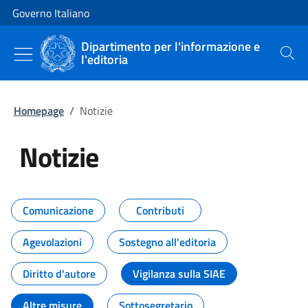
Vai al contenuto
Vai alla navigazione del sito
Governo Italiano
Dipartimento per l'informazione e
l'editoria
Cerca
Homepage
/
Notizie
Notizie
Tutti i contenuti della pagina Not
Comunicazione
Contributi
Agevolazioni
Sostegno all'editoria
Diritto d'autore
Vigilanza sulla SIAE
Altre misure
Sottosegretario