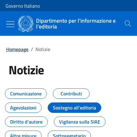
Vai al contenuto
Vai alla navigazione del sito
Governo Italiano
Dipartimento per l'informazione e
l'editoria
Cerca
Homepage
/
Notizie
Notizie
Tutti i contenuti della pagina Not
Comunicazione
Contributi
Agevolazioni
Sostegno all'editoria
Diritto d'autore
Vigilanza sulla SIAE
Altre misure
Sottosegretario