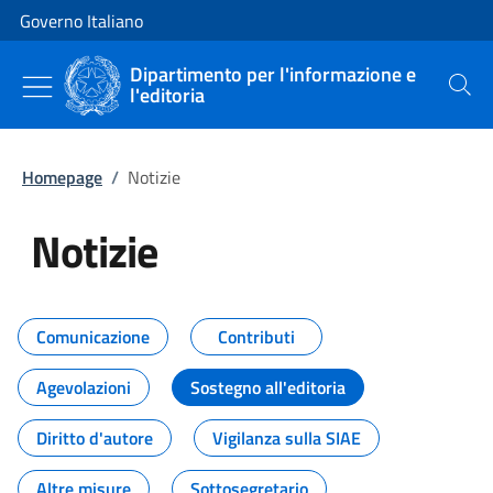
Vai al contenuto
Vai alla navigazione del sito
Governo Italiano
Dipartimento per l'informazione e
l'editoria
Cerca
Homepage
/
Notizie
Notizie
Tutti i contenuti della pagina Not
Comunicazione
Contributi
Agevolazioni
Sostegno all'editoria
Diritto d'autore
Vigilanza sulla SIAE
Altre misure
Sottosegretario