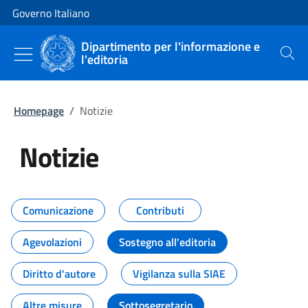
Vai al contenuto
Vai alla navigazione del sito
Governo Italiano
Dipartimento per l'informazione e
l'editoria
Cerca
Homepage
/
Notizie
Notizie
Tutti i contenuti della pagina Not
Comunicazione
Contributi
Agevolazioni
Sostegno all'editoria
Diritto d'autore
Vigilanza sulla SIAE
Altre misure
Sottosegretario