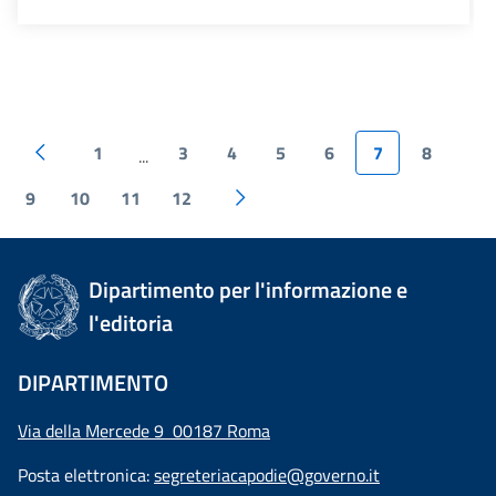
1
3
4
5
6
7
8
...
9
10
11
12
Dipartimento per l'informazione e
l'editoria
DIPARTIMENTO
Via della Mercede 9 00187 Roma
Posta elettronica:
segreteriacapodie@governo.it