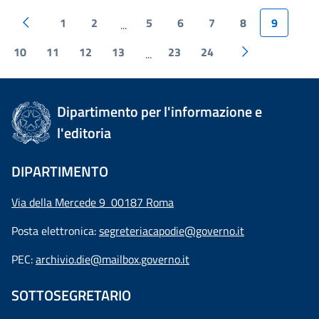
1
2
5
6
7
8
9
...
10
11
12
13
23
24
...
Dipartimento per l'informazione e
l'editoria
DIPARTIMENTO
Via della Mercede 9 00187 Roma
Posta elettronica:
segreteriacapodie@governo.it
PEC:
archivio.die@mailbox.governo.it
SOTTOSEGRETARIO