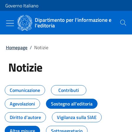
Vai al contenuto
Vai alla navigazione del sito
Governo Italiano
Dipartimento per l'informazione e
l'editoria
Cerca
Homepage
/
Notizie
Notizie
Tutti i contenuti della pagina Not
Comunicazione
Contributi
Agevolazioni
Sostegno all'editoria
Diritto d'autore
Vigilanza sulla SIAE
Altre misure
Sottosegretario