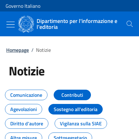
Vai al contenuto
Vai alla navigazione del sito
Governo Italiano
Dipartimento per l'informazione e
l'editoria
Cerca
Homepage
/
Notizie
Notizie
Tutti i contenuti della pagina Not
Comunicazione
Contributi
Agevolazioni
Sostegno all'editoria
Diritto d'autore
Vigilanza sulla SIAE
Altre misure
Sottosegretario