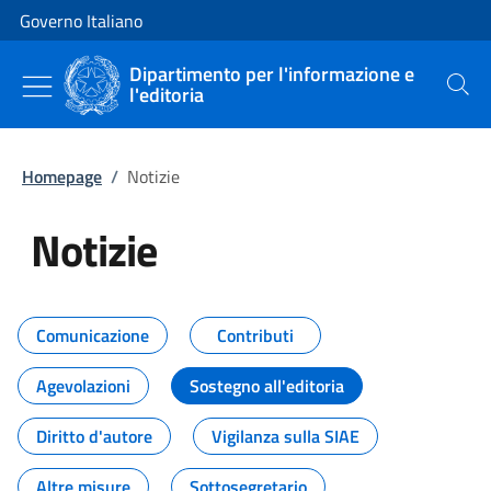
Vai al contenuto
Vai alla navigazione del sito
Governo Italiano
Dipartimento per l'informazione e
l'editoria
Cerca
Homepage
/
Notizie
Notizie
Tutti i contenuti della pagina Not
Comunicazione
Contributi
Agevolazioni
Sostegno all'editoria
Diritto d'autore
Vigilanza sulla SIAE
Altre misure
Sottosegretario