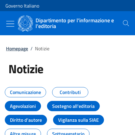
Vai al contenuto
Vai alla navigazione del sito
Governo Italiano
Dipartimento per l'informazione e
l'editoria
Cerca
Homepage
/
Notizie
Notizie
Tutti i contenuti della pagina Not
Comunicazione
Contributi
Agevolazioni
Sostegno all'editoria
Diritto d'autore
Vigilanza sulla SIAE
Altre misure
Sottosegretario