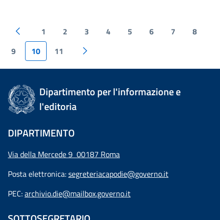
1
2
3
4
5
6
7
8
9
10
11
Dipartimento per l'informazione e
l'editoria
DIPARTIMENTO
Via della Mercede 9 00187 Roma
Posta elettronica:
segreteriacapodie@governo.it
PEC:
archivio.die@mailbox.governo.it
SOTTOSEGRETARIO