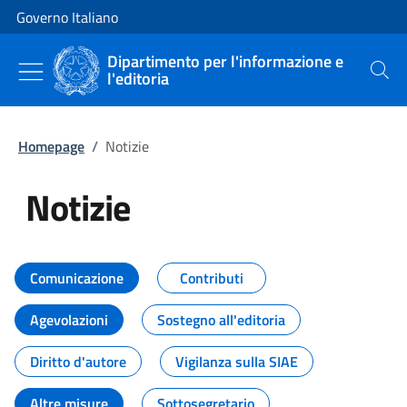
Vai al contenuto
Vai alla navigazione del sito
Governo Italiano
Dipartimento per l'informazione e
l'editoria
Cerca
Homepage
/
Notizie
Notizie
Tutti i contenuti della pagina Not
Comunicazione
Contributi
Agevolazioni
Sostegno all'editoria
Diritto d'autore
Vigilanza sulla SIAE
Altre misure
Sottosegretario