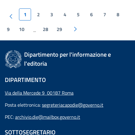
1
2
3
4
5
6
7
8
9
10
28
29
...
Dipartimento per l'informazione e
l'editoria
DIPARTIMENTO
Via della Mercede 9 00187 Roma
Posta elettronica:
segreteriacapodie@governo.it
PEC:
archivio.die@mailbox.governo.it
SOTTOSEGRETARIO