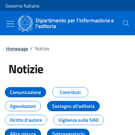
Vai al contenuto
Vai alla navigazione del sito
Governo Italiano
Dipartimento per l'informazione e
l'editoria
Cerca
Homepage
/
Notizie
Notizie
Tutti i contenuti della pagina Not
Comunicazione
Contributi
Agevolazioni
Sostegno all'editoria
Diritto d'autore
Vigilanza sulla SIAE
Altre misure
Sottosegretario